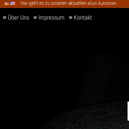
geht es zu unseren aktuellen
.
Hier
eGun Auktionen
≡
Über Uns
≡
Impressum
≡
Kontakt